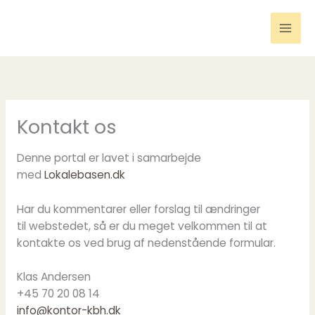
Gå
til
indholdet
Kontakt os
Denne portal er lavet i samarbejde
med
Lokalebasen.dk
Har du kommentarer eller forslag til ændringer
til webstedet, så er du meget velkommen til at
kontakte os ved brug af nedenstående formular.
Klas Andersen
+45 70 20 08 14
info@kontor-kbh.dk