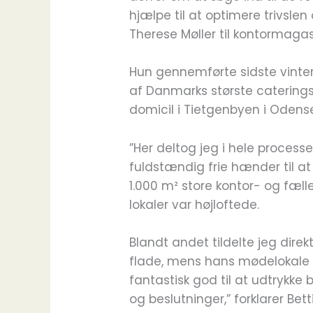
hjælpe til at optimere trivslen 
Therese Møller til kontormagas
Hun gennemførte sidste vint
af Danmarks største catering
domicil i Tietgenbyen i Odens
”Her deltog jeg i hele processen
fuldstændig frie hænder til a
1.000 m² store kontor- og fæll
lokaler var højloftede.
Blandt andet tildelte jeg dire
flade, mens hans mødelokale bl
fantastisk god til at udtrykk
og beslutninger,” forklarer Bet