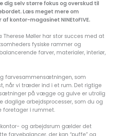
 dig selv større fokus og overskud til
ivebordet. Læs meget mere om
 af kontor-magasinet NINEtoFIVE.
na Therese Møller har stor succes med at
irksomheders fysiske rammer og
alancerende farver, materialer, interiør,
ne og farvesammensætningen, som
, når vi træder ind i et rum. Det rigtige
sætninger på vægge og gulve er utrolig
de daglige arbejdsprocesser, som du og
e foretager i rummet.
s kontor- og arbejdsrum gælder det
ette farvebalancer, der kan “puffe” og