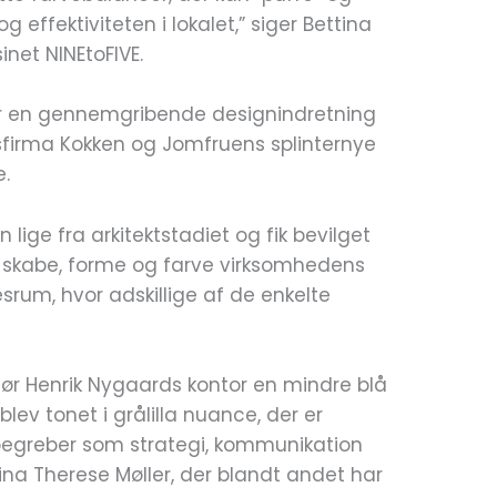
og effektiviteten i lokalet,” siger Bettina
inet NINEtoFIVE.
er en gennemgribende designindretning
sfirma Kokken og Jomfruens splinternye
e.
 lige fra arkitektstadiet og fik bevilget
t skabe, forme og farve virksomhedens
esrum, hvor adskillige af de enkelte
ktør Henrik Nygaards kontor en mindre blå
ev tonet i grålilla nuance, der er
e begreber som strategi, kommunikation
tina Therese Møller, der blandt andet har