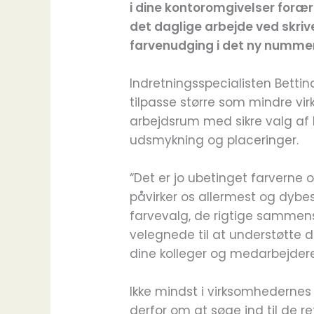
i dine kontoromgivelser forære
det daglige arbejde ved skr
farvenudging i det ny nummer
Indretningsspecialisten Betti
tilpasse større som mindre v
arbejdsrum med sikre valg af b
udsmykning og placeringer.
“Det er jo ubetinget farver
påvirker os allermest og dybest
farvevalg, de rigtige sammen
velegnede til at understøtte 
dine kolleger og medarbejder
Ikke mindst i virksomhederne
derfor om at søge ind til de r